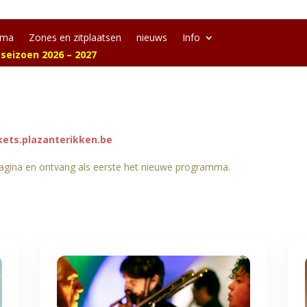
mma
Zones en zitplaatsen
nieuws
Info
 seizoen 2026 – 2027
kets.plazanterikken.be
 pagina en ontvang als eerste het nieuwe programma.