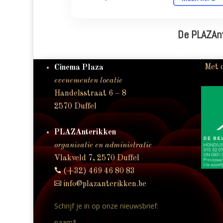
De PLAZAnt
Met 
Cinema Plaza
evenementen locatie
Handelsstraat 6 – 8
2570 Duffel
PLAZAnterikken
organisatie en administratie
Vlakveld 7, 2570 Duffel

(+32) 469 46 80 83

info@plazanterikken.be
Schrijf je in op onze nieuwsbrief:
naam*