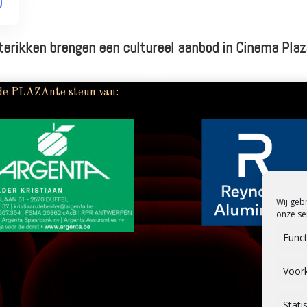
erikken brengen een cultureel aanbod in Cinema Plaza
de PLAZAnte steun van:
Wij geb
onze se
Funct
Voor
Stati