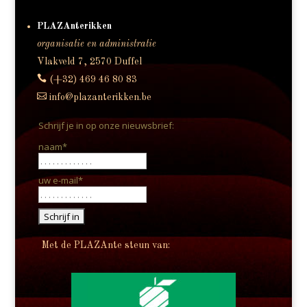
PLAZAnterikken
organisatie en administratie
Vlakveld 7, 2570 Duffel

(+32) 469 46 80 83

info@plazanterikken.be
Schrijf je in op onze nieuwsbrief:
naam*
uw e-mail*
Met de PLAZAnte steun van: