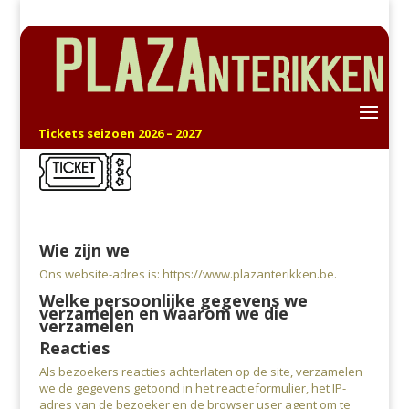
Tickets seizoen 2026 – 2027
Wie zijn we
Ons website-adres is: https://www.plazanterikken.be.
Welke persoonlijke gegevens we
verzamelen en waarom we die
verzamelen
Reacties
Als bezoekers reacties achterlaten op de site, verzamelen
we de gegevens getoond in het reactieformulier, het IP-
adres van de bezoeker en de browser user agent om te