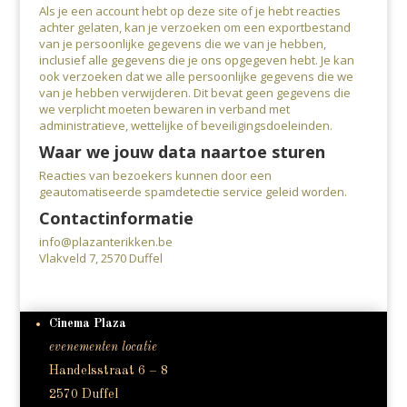
Als je een account hebt op deze site of je hebt reacties
achter gelaten, kan je verzoeken om een exportbestand
van je persoonlijke gegevens die we van je hebben,
inclusief alle gegevens die je ons opgegeven hebt. Je kan
ook verzoeken dat we alle persoonlijke gegevens die we
van je hebben verwijderen. Dit bevat geen gegevens die
we verplicht moeten bewaren in verband met
administratieve, wettelijke of beveiligingsdoeleinden.
Waar we jouw data naartoe sturen
Reacties van bezoekers kunnen door een
geautomatiseerde spamdetectie service geleid worden.
Contactinformatie
info@plazanterikken.be
Vlakveld 7, 2570 Duffel
Cinema Plaza
evenementen locatie
Handelsstraat 6 – 8
2570 Duffel