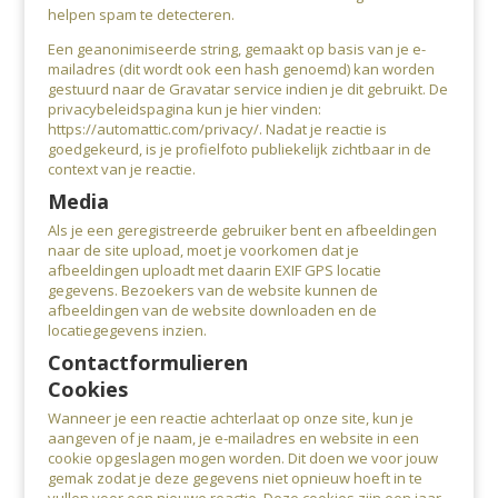
helpen spam te detecteren.
Een geanonimiseerde string, gemaakt op basis van je e-
mailadres (dit wordt ook een hash genoemd) kan worden
gestuurd naar de Gravatar service indien je dit gebruikt. De
privacybeleidspagina kun je hier vinden:
https://automattic.com/privacy/. Nadat je reactie is
goedgekeurd, is je profielfoto publiekelijk zichtbaar in de
context van je reactie.
Media
Als je een geregistreerde gebruiker bent en afbeeldingen
naar de site upload, moet je voorkomen dat je
afbeeldingen uploadt met daarin EXIF GPS locatie
gegevens. Bezoekers van de website kunnen de
afbeeldingen van de website downloaden en de
locatiegegevens inzien.
Contactformulieren
Cookies
Wanneer je een reactie achterlaat op onze site, kun je
aangeven of je naam, je e-mailadres en website in een
cookie opgeslagen mogen worden. Dit doen we voor jouw
gemak zodat je deze gegevens niet opnieuw hoeft in te
vullen voor een nieuwe reactie. Deze cookies zijn een jaar