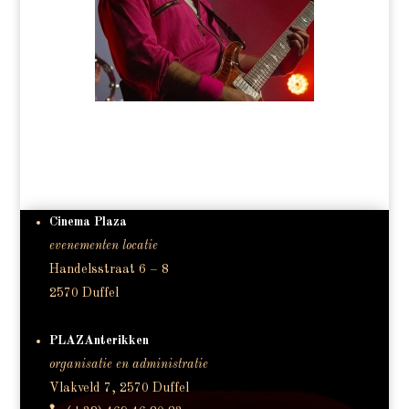
Cinema Plaza
evenementen locatie
Handelsstraat 6 – 8
2570 Duffel
PLAZAnterikken
organisatie en administratie
Vlakveld 7, 2570 Duffel