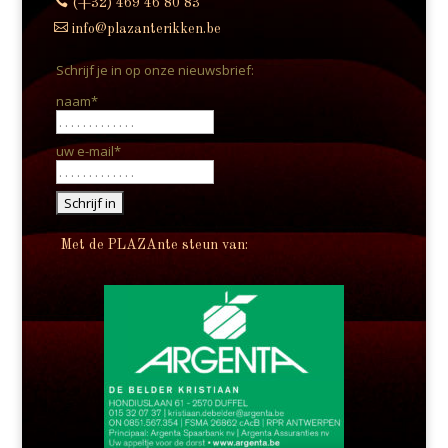

(+32) 469 46 80 83

info@plazanterikken.be
Schrijf je in op onze nieuwsbrief:
naam*
uw e-mail*
Met de PLAZAnte steun van: